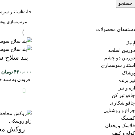
جستجو
خانه
استتار سو
دسته‌های محصولات
اپتیک
دوربین اسلحه
بند سلاح سو
دوربین دو چشم
استتار سوسماری
۴۲۰،۰۰۰
تومان
پوشاک
افزودن به سبد خ
تیز برنده
اره و تبر
چاقو تیز کن
چاقو شکاری
چراغ و روشنایی
کمپینگ
فلاسک و یخدان
روکش محا
کوله و کیف