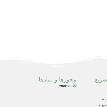
ریع
مجوزها و نمادها
رات
وپولو