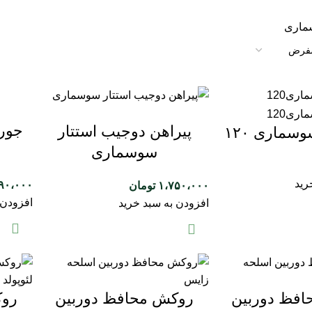
سماری
جور
پیراهن دوجیب استتار
سماری ۱۲۰
سوسماری
رید
۹۰،۰۰۰
۱،۷۵۰،۰۰۰
تومان
افزودن 
افزودن به سبد خرید
فظ دوربین
روکش محافظ دوربین
روک