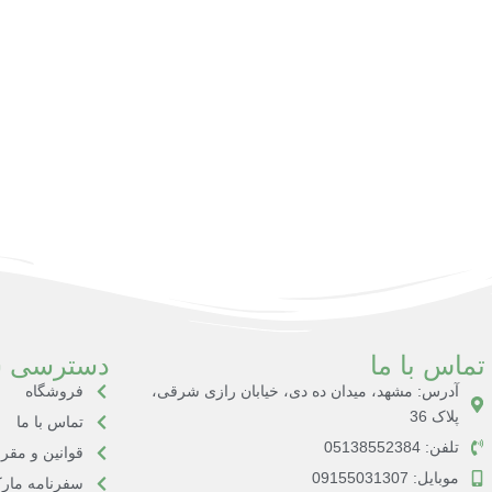
تماس با ما
دسترسی س
آدرس: مشهد، میدان ده دی، خیابان رازی شرقی،
فروشگاه
پلاک 36
تماس با ما
تلفن: 05138552384
قوانین و مقر
موبایل: 09155031307
سفرنامه مارک