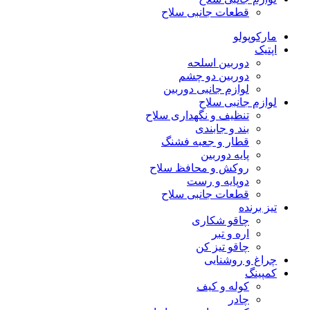
قطعات جانبی سلاح
مارکوپولو
اپتیک
دوربین اسلحه
دوربین دو چشم
لوازم جانبی دوربین
لوازم جانبی سلاح
تنظیف و نگهداری سلاح
بند و جابندی
قطار و جعبه فشنگ
پایه دوربین
روکش و محافظ سلاح
دوپایه و رست
قطعات جانبی سلاح
تیز برنده
چاقو شکاری
اره و تبر
چاقو تیز کن
چراغ و روشنایی
کمپینگ
کوله و کیف
چادر