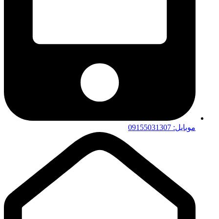
موبایل: 09155031307