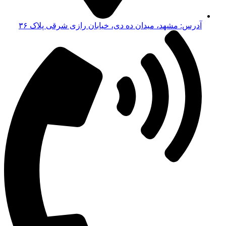
آدرس: مشهد، میدان ده دی، خیابان رازی شرقی پلاک ۳۶