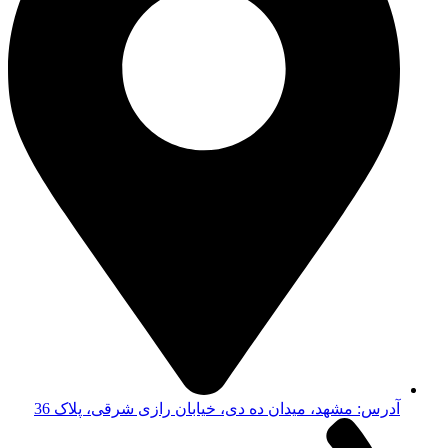
آدرس: مشهد، میدان ده دی، خیابان رازی شرقی، پلاک 36