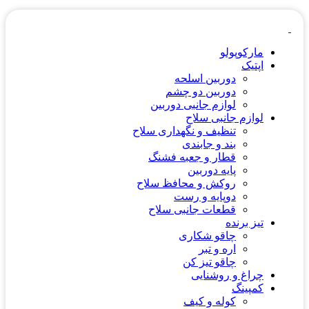
مارکوپولو
اپتیک
دوربین اسلحه
دوربین دو چشم
لوازم جانبی دوربین
لوازم جانبی سلاح
تنظیف و نگهداری سلاح
بند و جابندی
قطار و جعبه فشنگ
پایه دوربین
روکش و محافظ سلاح
دوپایه و رست
قطعات جانبی سلاح
تیز برنده
چاقو شکاری
اره و تبر
چاقو تیز کن
چراغ و روشنایی
کمپینگ
کوله و کیف