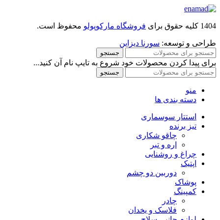
1404 کلیه حقوق برای
فروشگاه مارکوپولو
محفوظ است.
طراحی و توسعه:
سورنا دیزاین
جستجو
برای پیدا کردن محصولات خود شروع به تایپ نام آن کنید...
جستجو
منو
دسته بندی ها
استتار سوسماری
تیز برنده
چاقو شکاری
اره و تبر
چراغ و روشنایی
اپتیک
دوربین دو چشم
پوشاک
کمپینگ
چادر
فلاسک و یخدان
لوازم جانبی سلاح