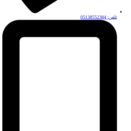
تلفن: 05138552384