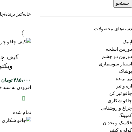
جستجو
خانه
تیز برنده
چا
دسته‌های محصولات
اپتیک
دوربین اسلحه
کیف چا
دوربین دو چشم
استتار سوسماری
ویکت
پوشاک
تیز برنده
۴۸۵،۰۰۰
تومان
اره و تبر
افزودن به سبد خ
چاقو تیز کن
چاقو شکاری
چراغ و روشنایی
تمام شده
کمپینگ
فلاسک و یخدان
کوله و کیف