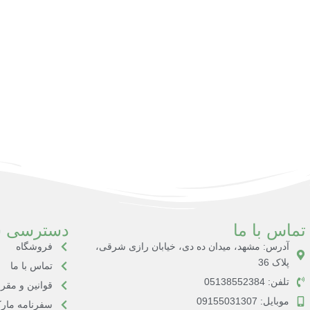
تماس با ما
دسترسی س
آدرس: مشهد، میدان ده دی، خیابان رازی شرقی،
فروشگاه
پلاک 36
تماس با ما
تلفن: 05138552384
قوانین و مقر
موبایل: 09155031307
سفرنامه مارک