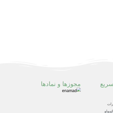
ریع
مجوزها و نمادها
رات
وپولو