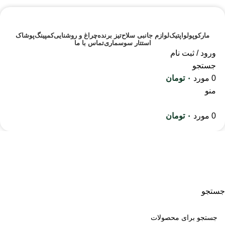
مارکوپولو
اپتیک
لوازم جانبی سلاح
تیز برنده
چراغ و روشنایی
کمپینگ
پوشاک
استتار سوسماری
تماس با ما
ورود / ثبت نام
جستجو
0
مورد
۰
تومان
منو
0
مورد
۰
تومان
بند و جابندی
جستجو