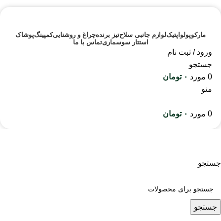
مارکوپولو
اپتیک
لوازم جانبی سلاح
تیز برنده
چراغ و روشنایی
کمپینگ
پوشاک
استتار سوسماری
تماس با ما
ورود / ثبت نام
جستجو
0
مورد
۰
تومان
منو
0
مورد
۰
تومان
روکش و محافظ سلاح
جستجو
جستجو