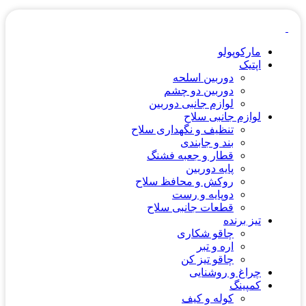
مارکوپولو
اپتیک
دوربین اسلحه
دوربین دو چشم
لوازم جانبی دوربین
لوازم جانبی سلاح
تنظیف و نگهداری سلاح
بند و جابندی
قطار و جعبه فشنگ
پایه دوربین
روکش و محافظ سلاح
دوپایه و رست
قطعات جانبی سلاح
تیز برنده
چاقو شکاری
اره و تبر
چاقو تیز کن
چراغ و روشنایی
کمپینگ
کوله و کیف