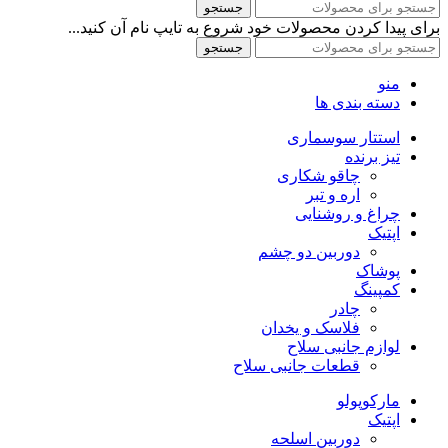
جستجو
برای پیدا کردن محصولات خود شروع به تایپ نام آن کنید...
جستجو
منو
دسته بندی ها
استتار سوسماری
تیز برنده
چاقو شکاری
اره و تبر
چراغ و روشنایی
اپتیک
دوربین دو چشم
پوشاک
کمپینگ
چادر
فلاسک و یخدان
لوازم جانبی سلاح
قطعات جانبی سلاح
مارکوپولو
اپتیک
دوربین اسلحه