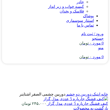
چادر
کیسه خواب و زیر انداز
فلاسک و یخدان
پوشاک
استتار سوسماری
تماس با ما
ورود / ثبت نام
جستجو
0
مورد
۰
تومان
منو
0
مورد
۰
تومان
خانه
اپتیک
دوربین دو چشم
دوربین چشمی الصقر اشتاینر
کیف فشنگ چارپاره 5 عددی مدل گراز
۲۴۵،۰۰۰
تومان
بازگشت به محصولات