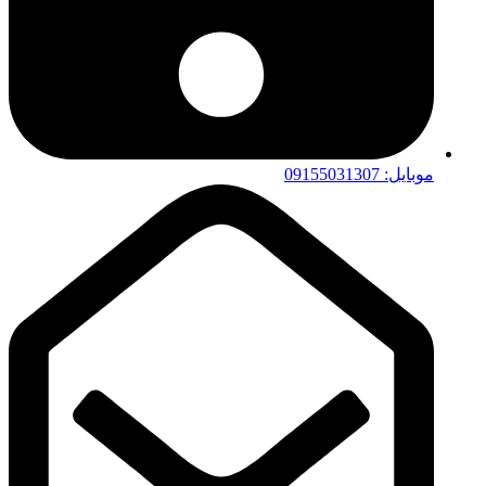
موبایل: 09155031307