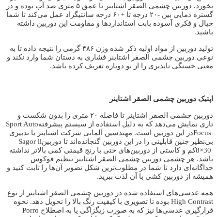
نخورد. دوربین چشمی الصقر اشتاینر تا عمق ۵ متری ضد آب بوده و در
گستره دمایی بین -۲۰ درجه تا +۶۰ درجه سانتیگراد عمل می‌کند تا شما
خیال و فکری آسوده بابت استانداردها و مقاومت این دوربین داشته
باشید.
تولید دوربین از مواد اولیه ذکر شده وزن ۴۸۶ گرمی را نتیجه داده تا به
نوعی دوربین چشمی الصقر اشتاینر فشاری به دستان شما وارد نکند و
معنی خستگی ناپذیری را از نو دوباره تعریف کرده باشد.
دوربین چشمی الصقر اشتاینر
اپتیک
دوربین چشمی الصقر اشتاینر تا فاصله ۲۰ متری را بدون شکست و
تاری نمایش می‌دهد که به دلیل استفاده از سیستم پیشرفته
Sport Auto
Focus
در این دوربین است. مهندسین آلمانی شرکت اشتاینر با تدبیری
بی‌نظیر چنین قابلیتی را در این دوربین گنجانده‌اند تا دوربین
Sagor ll
8×30
کم و کاستی از دوربین‌های حتی با رنج قیمتی کمی بالاتر نداشته
باشد. هر چشمی دوربین چشمی الصقر اشتاینر تنظیم فوکوس
جداگانه‌ای دارد تا شما در مطلوب‌ترین شکل تصویر آن‌ها را ثابت کنید و
همیشه از دوربین کشی با آن لذت ببرید
.
همه عدسی‌های استفاده شده در دوربین چشمی الصقر اشتاینر از نوع
High Contrast
بوده تا تصویری با کیفیت رنگ بالا را تحویل دهد. نحوه
قرارگیری عدسی‌ها نیز که به صورت زیگزاگی یا به اصطلاح
Porro