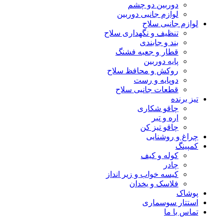
دوربین دو چشم
لوازم جانبی دوربین
لوازم جانبی سلاح
تنظیف و نگهداری سلاح
بند و جابندی
قطار و جعبه فشنگ
پایه دوربین
روکش و محافظ سلاح
دوپایه و رست
قطعات جانبی سلاح
تیز برنده
چاقو شکاری
اره و تبر
چاقو تیز کن
چراغ و روشنایی
کمپینگ
کوله و کیف
چادر
کیسه خواب و زیر انداز
فلاسک و یخدان
پوشاک
استتار سوسماری
تماس با ما