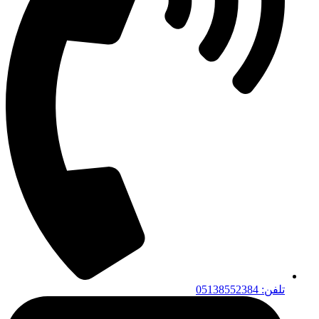
تلفن: 05138552384