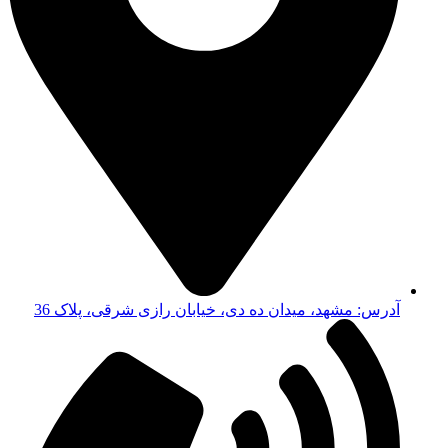
آدرس: مشهد، میدان ده دی، خیابان رازی شرقی، پلاک 36