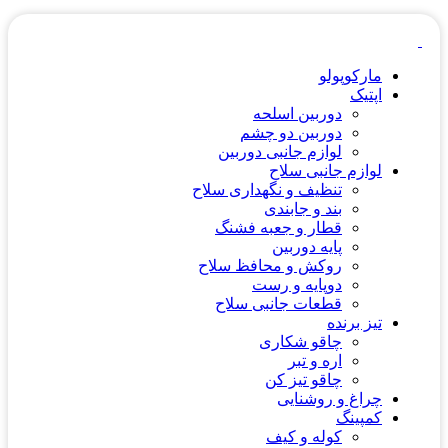
مارکوپولو
اپتیک
دوربین اسلحه
دوربین دو چشم
لوازم جانبی دوربین
لوازم جانبی سلاح
تنظیف و نگهداری سلاح
بند و جابندی
قطار و جعبه فشنگ
پایه دوربین
روکش و محافظ سلاح
دوپایه و رست
قطعات جانبی سلاح
تیز برنده
چاقو شکاری
اره و تبر
چاقو تیز کن
چراغ و روشنایی
کمپینگ
کوله و کیف