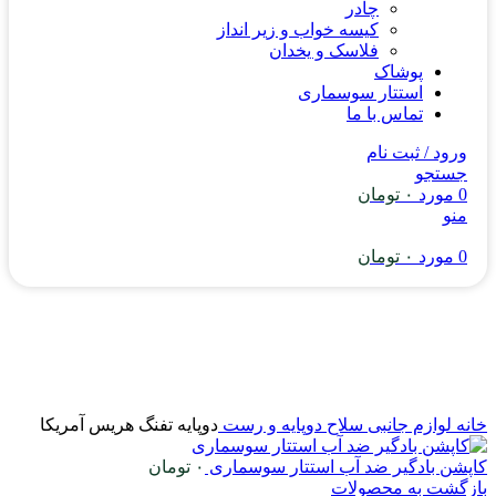
چادر
کیسه خواب و زیر انداز
فلاسک و یخدان
پوشاک
استتار سوسماری
تماس با ما
ورود / ثبت نام
جستجو
0
مورد
۰
تومان
منو
0
مورد
۰
تومان
خانه
لوازم جانبی سلاح
دوپایه و رست
دوپایه تفنگ هریس آمریکا
کاپشن بادگیر ضد آب استتار سوسماری
۰
تومان
بازگشت به محصولات