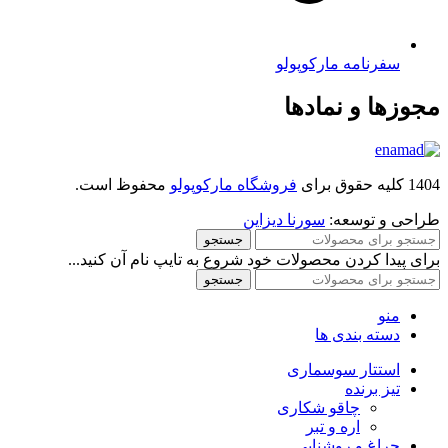
سفرنامه مارکوپولو
مجوزها و نمادها
1404 کلیه حقوق برای
فروشگاه مارکوپولو
محفوظ است.
طراحی و توسعه:
سورنا دیزاین
جستجو
برای پیدا کردن محصولات خود شروع به تایپ نام آن کنید...
جستجو
منو
دسته بندی ها
استتار سوسماری
تیز برنده
چاقو شکاری
اره و تبر
چراغ و روشنایی