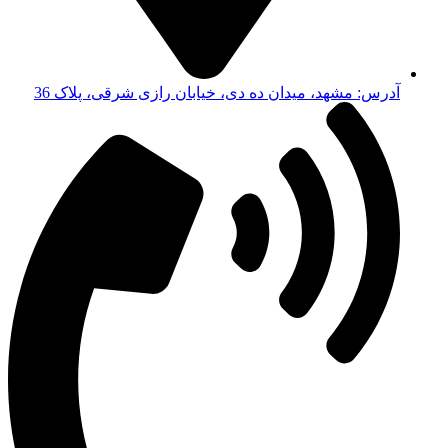
آدرس: مشهد، میدان ده دی، خیابان رازی شرقی، پلاک 36