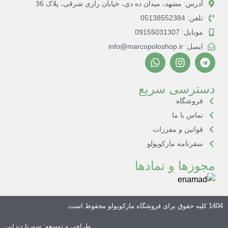
آدرس: مشهد، میدان ده دی، خیابان رازی شرقی، پلاک 36
تلفن: 05138552384
موبایل: 09155031307
ایمیل: info@marcopoloshop.ir
دسترسی سریع
فروشگاه
تماس با ما
قوانین و مقررات
سفرنامه مارکوپولو
مجوزها و نمادها
1404 کلیه حقوق برای
فروشگاه مارکوپولو
محفوظ است.
طراحی و توسعه:
سورنا دیزاین