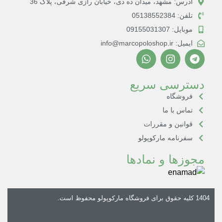
آدرس: مشهد، میدان ده دی، خیابان رازی شرقی، پلاک 36
تلفن: 05138552384
موبایل: 09155031307
ایمیل: info@marcopoloshop.ir
دسترسی سریع
فروشگاه
تماس با ما
قوانین و مقررات
سفرنامه مارکوپولو
مجوزها و نمادها
1404 کلیه حقوق برای
فروشگاه مارکوپولو
محفوظ است.