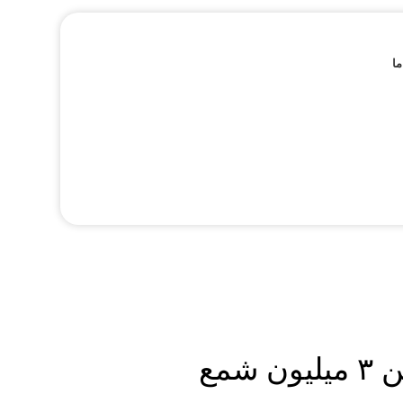
ما
شمع