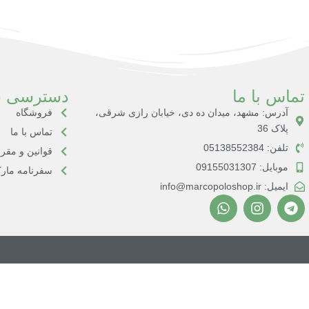
تماس با ما
دسترسی س
آدرس: مشهد، میدان ده دی، خیابان رازی شرقی،
فروشگاه
پلاک 36
تماس با ما
تلفن: 05138552384
قوانین و مقر
موبایل: 09155031307
سفرنامه مارک
ایمیل: info@marcopoloshop.ir