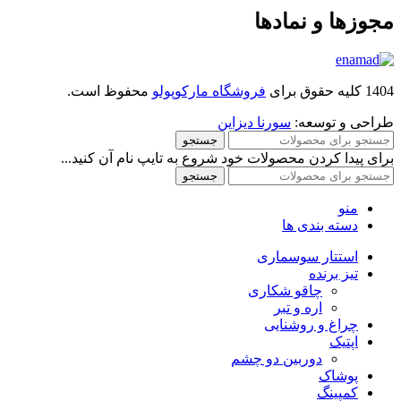
مجوزها و نمادها
1404 کلیه حقوق برای
فروشگاه مارکوپولو
محفوظ است.
طراحی و توسعه:
سورنا دیزاین
جستجو
برای پیدا کردن محصولات خود شروع به تایپ نام آن کنید...
جستجو
منو
دسته بندی ها
استتار سوسماری
تیز برنده
چاقو شکاری
اره و تبر
چراغ و روشنایی
اپتیک
دوربین دو چشم
پوشاک
کمپینگ