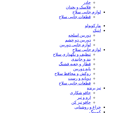
چادر
فلاسک و یخدان
لوازم جانبی سلاح
قطعات جانبی سلاح
مارکوپولو
اپتیک
دوربین اسلحه
دوربین دو چشم
لوازم جانبی دوربین
لوازم جانبی سلاح
تنظیف و نگهداری سلاح
بند و جابندی
قطار و جعبه فشنگ
پایه دوربین
روکش و محافظ سلاح
دوپایه و رست
قطعات جانبی سلاح
تیز برنده
چاقو شکاری
اره و تبر
چاقو تیز کن
چراغ و روشنایی
کمپینگ