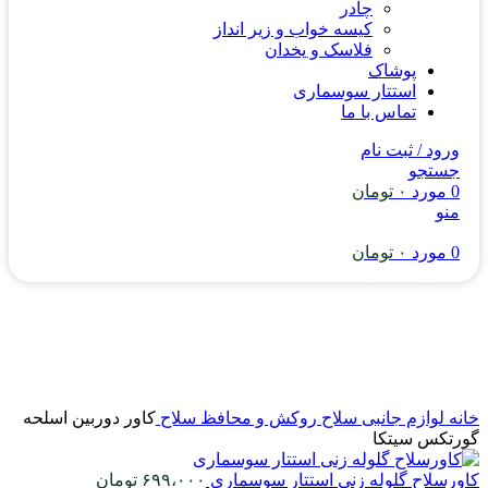
چادر
کیسه خواب و زیر انداز
فلاسک و یخدان
پوشاک
استتار سوسماری
تماس با ما
ورود / ثبت نام
جستجو
0
مورد
۰
تومان
منو
0
مورد
۰
تومان
خانه
لوازم جانبی سلاح
روکش و محافظ سلاح
کاور دوربین اسلحه
گورتکس سیتکا
کاورسلاح گلوله زنی استتار سوسماری
۶۹۹،۰۰۰
تومان