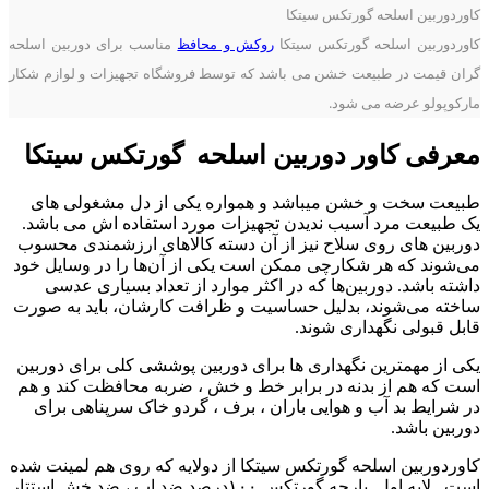
کاوردوربین اسلحه گورتکس سیتکا
کاوردوربین اسلحه گورتکس سیتکا
روکش و محافظ
مناسب برای دوربین اسلحه
گران قیمت در طبیعت خشن می باشد که توسط فروشگاه تجهیزات و لوازم شکار
.
مارکوپولو عرضه می شود
معرفی کاور دوربین اسلحه گورتکس سیتکا
طبیعت سخت و خشن میباشد و همواره یکی از دل مشغولی های
یک طبیعت مرد آسیب ندیدن تجهیزات مورد استفاده اش می باشد.
دوربین های روی سلاح نیز از آن دسته کالاهای ارزشمندی محسوب
می‌شوند که هر شکارچی ممکن است یکی از آن‌ها را در وسایل خود
داشته باشد. دوربین‌ها که در اکثر موارد از تعداد بسیاری عدسی
ساخته می‌شوند، بدلیل حساسیت و ظرافت کارشان، باید به صورت
قابل قبولی نگهداری شوند.
یکی از مهمترین نگهداری ها برای دوربین پوششی کلی برای دوربین
است که هم از بدنه در برابر خط و خش ، ضربه محافظت کند و هم
در شرایط بد آب و هوایی باران ، برف ، گردو خاک سرپناهی برای
دوربین باشد.
کاوردوربین اسلحه گورتکس سیتکا از دولایه که روی هم لمینت شده
است . لایه اول پارچه گورتکس ۱۰۰درصد ضد اب ، ضد خش استتار