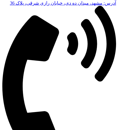
آدرس: مشهد، میدان ده دی، خیابان رازی شرقی، پلاک 36