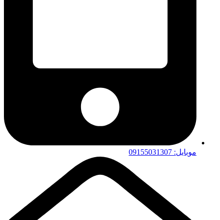
موبایل: 09155031307