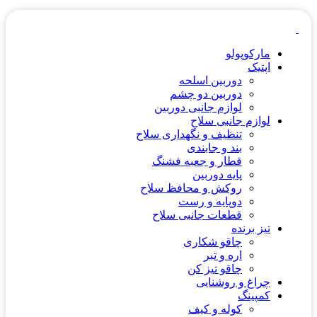
مارکوپولو
اپتیک
دوربین اسلحه
دوربین دو چشم
لوازم جانبی دوربین
لوازم جانبی سلاح
تنظیف و نگهداری سلاح
بند و جابندی
قطار و جعبه فشنگ
پایه دوربین
روکش و محافظ سلاح
دوپایه و رست
قطعات جانبی سلاح
تیز برنده
چاقو شکاری
اره و تبر
چاقو تیز کن
چراغ و روشنایی
کمپینگ
کوله و کیف