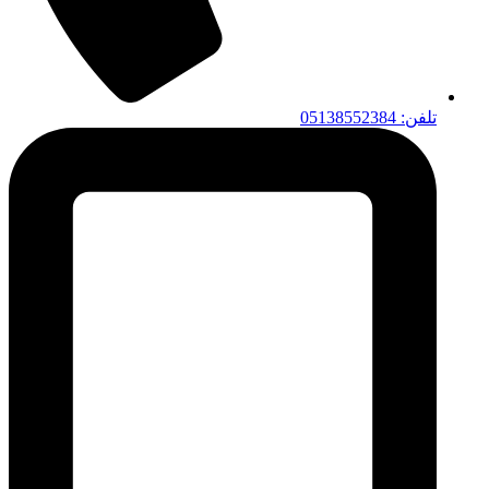
تلفن: 05138552384