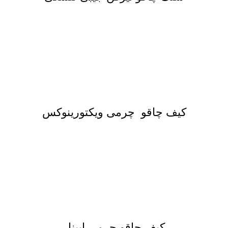
کیف چاقو چرمی ویکتورینوکس
کیف چاقو چرمی اپینل