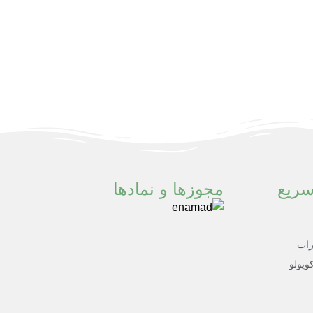
ریع
مجوزها و نمادها
رات
وپولو