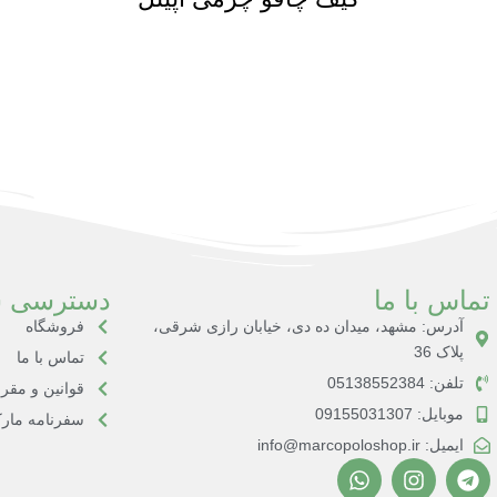
تماس با ما
دسترسی س
آدرس: مشهد، میدان ده دی، خیابان رازی شرقی،
فروشگاه
پلاک 36
تماس با ما
تلفن: 05138552384
قوانین و مقر
موبایل: 09155031307
سفرنامه مارک
ایمیل: info@marcopoloshop.ir