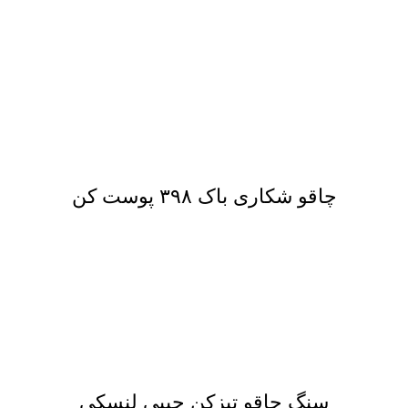
چاقو شکاری باک ۳۹۸ پوست کن
سنگ چاقو تیزکن جیبی لنسکی