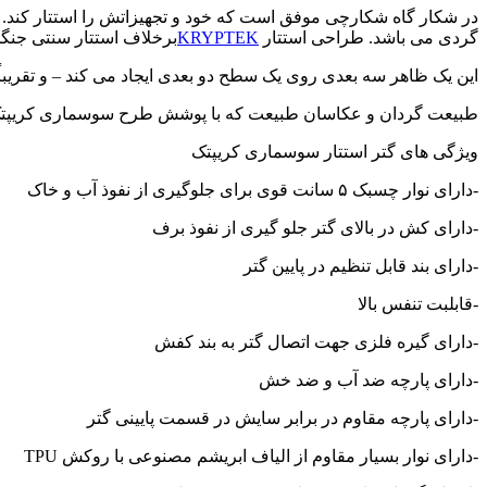
در شکار گاه شکارچی موفق است که خود و تجهیزاتش را استتار کند. 
گردی می باشد. طراحی استتار
KRYPTEK
برخلاف استتار سنتی جنگلی
این یک ظاهر سه بعدی روی یک سطح دو بعدی ایجاد می کند – و تقریباً
طبیعت گردان و عکاسان طبیعت که با پوشش طرح سوسماری کریپتک در
ویژگی های گتر استتار سوسماری کریپتک
-دارای نوار چسبک ۵ سانت قوی برای جلوگیری از نفوذ آب و خاک
-دارای کش در بالای گتر جلو گیری از نفوذ برف
-دارای بند قابل تنظیم در پایین گتر
-قابلبت تنفس بالا
-دارای گیره فلزی جهت اتصال گتر به بند کفش
-دارای پارچه ضد آب و ضد خش
-دارای پارچه مقاوم در برابر سایش در قسمت پایینی گتر
-دارای نوار بسیار مقاوم از الیاف ابریشم مصنوعی با روکش TPU