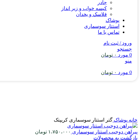
چادر
کیسه خواب و زیر انداز
فلاسک و یخدان
پوشاک
استتار سوسماری
تماس با ما
ورود / ثبت نام
جستجو
0
مورد
۰
تومان
منو
0
مورد
۰
تومان
خانه
پوشاک
گتر استتار سوسماری کریپتک
پیراهن دوجیب استتار سوسماری
۱،۷۵۰،۰۰۰
تومان
بازگشت به محصولات