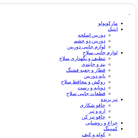
مارکوپولو
اپتیک
دوربین اسلحه
دوربین دو چشم
لوازم جانبی دوربین
لوازم جانبی سلاح
تنظیف و نگهداری سلاح
بند و جابندی
قطار و جعبه فشنگ
پایه دوربین
روکش و محافظ سلاح
دوپایه و رست
قطعات جانبی سلاح
تیز برنده
چاقو شکاری
اره و تبر
چاقو تیز کن
چراغ و روشنایی
کمپینگ
کوله و کیف