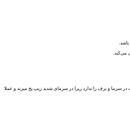
باشد.
می‌کند.
چسب ۵ سانتیمتری قوی استفاده شده که مشکل زیپ در سرما و برف را ندارد زیرا در سرمای شدید زیپ یخ میزند و عملا